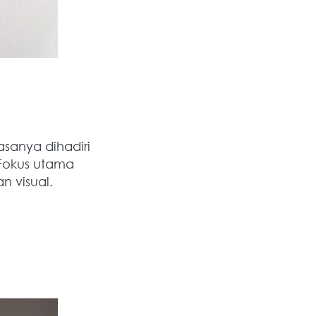
anya dihadiri 
Fokus utama 
 visual.