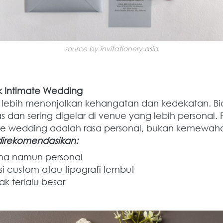
source by invitationery.asia
 Intimate Wedding
 lebih menonjolkan kehangatan dan kedekatan. Bias
s dan sering digelar di venue yang lebih personal. 
e wedding adalah rasa personal, bukan kemewahan
irekomendasikan:
na namun personal
asi custom atau tipografi lembut
ak terlalu besar