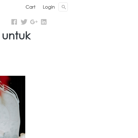
Cari ...
Cari ...
Cart
Cart
Login
Login
 untuk