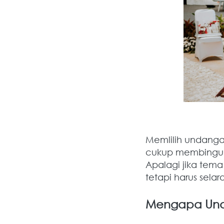
Memlilih undangan
cukup membingung
Apalagi jika tema
tetapi harus sela
Mengapa Und