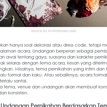
source by invitationery.asia
an hanya soal dekorasi atau dress code, tetapi m
alaman acara. Undangan berperan sebagai pembuk
 awal tentang gaya, suasana dan karakter pern
ak selaras dengan tema acara, kesan yang diterim
gkan. Misalnya, tema pernikahan yang intim dan ha
lu formal dan kaku. Atau sebaliknya, acara forma
erlalu santai.
ara tema, venue dan undangan akan membuat kons
dan konsisten.
 Undangan Pernikahan Berdasarkan T