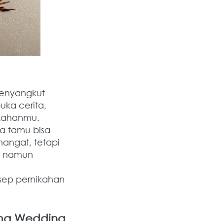
enyangkut 
a cerita, 
ikahanmu.
a tamu bisa 
ngat, tetapi 
l namun 
ep pernikahan 
ema Wedding