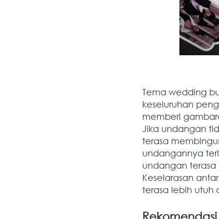
Tema wedding buk
keseluruhan peng
memberi gambaran
Jika undangan tid
terasa membingun
undangannya terla
undangan terasa t
Keselarasan ant
terasa lebih utuh 
Rekomendasi